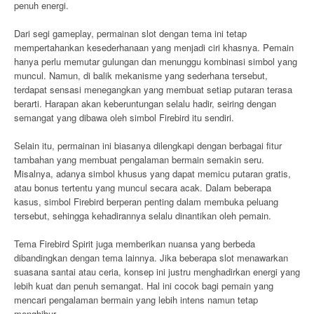
penuh energi.
Dari segi gameplay, permainan slot dengan tema ini tetap
mempertahankan kesederhanaan yang menjadi ciri khasnya. Pemain
hanya perlu memutar gulungan dan menunggu kombinasi simbol yang
muncul. Namun, di balik mekanisme yang sederhana tersebut,
terdapat sensasi menegangkan yang membuat setiap putaran terasa
berarti. Harapan akan keberuntungan selalu hadir, seiring dengan
semangat yang dibawa oleh simbol Firebird itu sendiri.
Selain itu, permainan ini biasanya dilengkapi dengan berbagai fitur
tambahan yang membuat pengalaman bermain semakin seru.
Misalnya, adanya simbol khusus yang dapat memicu putaran gratis,
atau bonus tertentu yang muncul secara acak. Dalam beberapa
kasus, simbol Firebird berperan penting dalam membuka peluang
tersebut, sehingga kehadirannya selalu dinantikan oleh pemain.
Tema Firebird Spirit juga memberikan nuansa yang berbeda
dibandingkan dengan tema lainnya. Jika beberapa slot menawarkan
suasana santai atau ceria, konsep ini justru menghadirkan energi yang
lebih kuat dan penuh semangat. Hal ini cocok bagi pemain yang
mencari pengalaman bermain yang lebih intens namun tetap
menghibur.