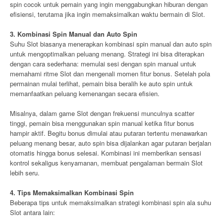
spin cocok untuk pemain yang ingin menggabungkan hiburan dengan
efisiensi, terutama jika ingin memaksimalkan waktu bermain di Slot.
3. Kombinasi Spin Manual dan Auto Spin
Suhu Slot biasanya menerapkan kombinasi spin manual dan auto spin
untuk mengoptimalkan peluang menang. Strategi ini bisa diterapkan
dengan cara sederhana: memulai sesi dengan spin manual untuk
memahami ritme Slot dan mengenali momen fitur bonus. Setelah pola
permainan mulai terlihat, pemain bisa beralih ke auto spin untuk
memanfaatkan peluang kemenangan secara efisien.
Misalnya, dalam game Slot dengan frekuensi munculnya scatter
tinggi, pemain bisa menggunakan spin manual ketika fitur bonus
hampir aktif. Begitu bonus dimulai atau putaran tertentu menawarkan
peluang menang besar, auto spin bisa dijalankan agar putaran berjalan
otomatis hingga bonus selesai. Kombinasi ini memberikan sensasi
kontrol sekaligus kenyamanan, membuat pengalaman bermain Slot
lebih seru.
4. Tips Memaksimalkan Kombinasi Spin
Beberapa tips untuk memaksimalkan strategi kombinasi spin ala suhu
Slot antara lain: