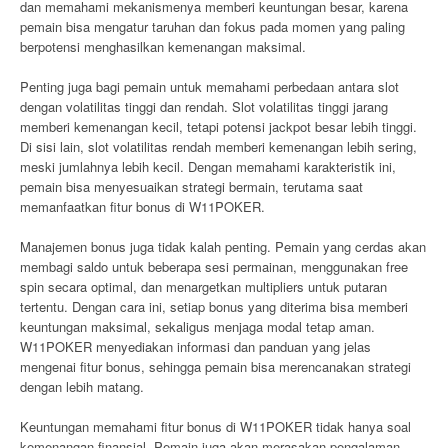
dan memahami mekanismenya memberi keuntungan besar, karena
pemain bisa mengatur taruhan dan fokus pada momen yang paling
berpotensi menghasilkan kemenangan maksimal.
Penting juga bagi pemain untuk memahami perbedaan antara slot
dengan volatilitas tinggi dan rendah. Slot volatilitas tinggi jarang
memberi kemenangan kecil, tetapi potensi jackpot besar lebih tinggi.
Di sisi lain, slot volatilitas rendah memberi kemenangan lebih sering,
meski jumlahnya lebih kecil. Dengan memahami karakteristik ini,
pemain bisa menyesuaikan strategi bermain, terutama saat
memanfaatkan fitur bonus di W11POKER.
Manajemen bonus juga tidak kalah penting. Pemain yang cerdas akan
membagi saldo untuk beberapa sesi permainan, menggunakan free
spin secara optimal, dan menargetkan multipliers untuk putaran
tertentu. Dengan cara ini, setiap bonus yang diterima bisa memberi
keuntungan maksimal, sekaligus menjaga modal tetap aman.
W11POKER menyediakan informasi dan panduan yang jelas
mengenai fitur bonus, sehingga pemain bisa merencanakan strategi
dengan lebih matang.
Keuntungan memahami fitur bonus di W11POKER tidak hanya soal
kemenangan finansial. Pemain juga akan merasakan pengalaman