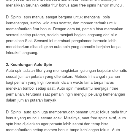
menaikkan taruhan ketika fitur bonus atau free spins hampir muncul.
Di Spinix, spin manual sangat berguna untuk mengenali pola
kemenangan, simbol wild atau scatter, dan momen terbaik untuk
memanfaatkan fitur bonus. Dengan cara ini, pemain bisa merasakan
sensasi setiap putaran, seolah menjadi bagian langsung dari alur
permainan Slot. Sensasi ini membuat pengalaman bermain lebih
mendebarkan dibandingkan auto spin yang otomatis berjalan tanpa
interaksi langsung.
2. Keuntungan Auto Spin
Auto spin adalah fitur yang memungkinkan gulungan berputar otomatis
sesuai jumlah putaran yang ditentukan. Metode ini sangat nyaman
bagi pemain yang ingin bermain dalam waktu lama tanpa harus
menekan tombol setiap saat. Auto spin membantu menjaga ritme
permainan, terutama saat pemain ingin menguji peluang kemenangan
dalam jumlah putaran banyak.
Di Spinix, auto spin juga mempermudah pemain untuk fokus pada fitur
bonus yang muncul secara acak. Misalnya, saat free spins aktif, auto
spin bisa dijalankan agar pemain lebih santai dan tetap bisa
memanfaatkan setiap momen bonus tanpa kehilangan fokus. Auto