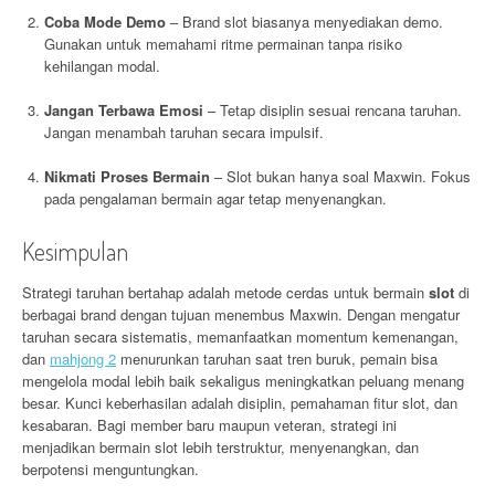
Coba Mode Demo
– Brand slot biasanya menyediakan demo.
Gunakan untuk memahami ritme permainan tanpa risiko
kehilangan modal.
Jangan Terbawa Emosi
– Tetap disiplin sesuai rencana taruhan.
Jangan menambah taruhan secara impulsif.
Nikmati Proses Bermain
– Slot bukan hanya soal Maxwin. Fokus
pada pengalaman bermain agar tetap menyenangkan.
Kesimpulan
Strategi taruhan bertahap adalah metode cerdas untuk bermain
slot
di
berbagai brand dengan tujuan menembus Maxwin. Dengan mengatur
taruhan secara sistematis, memanfaatkan momentum kemenangan,
dan
mahjong 2
menurunkan taruhan saat tren buruk, pemain bisa
mengelola modal lebih baik sekaligus meningkatkan peluang menang
besar. Kunci keberhasilan adalah disiplin, pemahaman fitur slot, dan
kesabaran. Bagi member baru maupun veteran, strategi ini
menjadikan bermain slot lebih terstruktur, menyenangkan, dan
berpotensi menguntungkan.