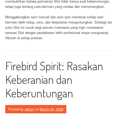
membuktikan bahwa permainan Slot tidak hanya soal keberuntungan,
tetapi juga tentang cara bermain yang cerdas dan menyenangkan.
Menggabungkan spin manual dan auto spin membuat setiap sesi
bermain lebih hidup, seru, dan berpotensi menguntungkan. Strategi ala
suhu Slot ini cocok bagi pemain Indonesia yang ingin merasakan
sensasi Slot dengan pendekatan lebih profesional tanpa mengurangi
hiburan di setiap putaran.
Firebird Spirit: Rasakan
Keberanian dan
Keberuntungan
Posted by
admin
on
March 24, 2026