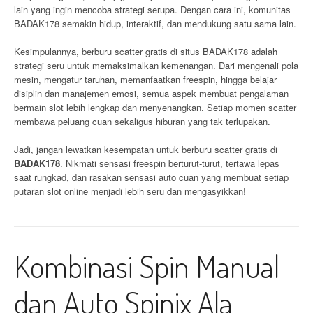
lain yang ingin mencoba strategi serupa. Dengan cara ini, komunitas
BADAK178 semakin hidup, interaktif, dan mendukung satu sama lain.
Kesimpulannya, berburu scatter gratis di situs BADAK178 adalah
strategi seru untuk memaksimalkan kemenangan. Dari mengenali pola
mesin, mengatur taruhan, memanfaatkan freespin, hingga belajar
disiplin dan manajemen emosi, semua aspek membuat pengalaman
bermain slot lebih lengkap dan menyenangkan. Setiap momen scatter
membawa peluang cuan sekaligus hiburan yang tak terlupakan.
Jadi, jangan lewatkan kesempatan untuk berburu scatter gratis di
BADAK178
. Nikmati sensasi freespin berturut-turut, tertawa lepas
saat rungkad, dan rasakan sensasi auto cuan yang membuat setiap
putaran slot online menjadi lebih seru dan mengasyikkan!
Kombinasi Spin Manual
dan Auto Spinix Ala