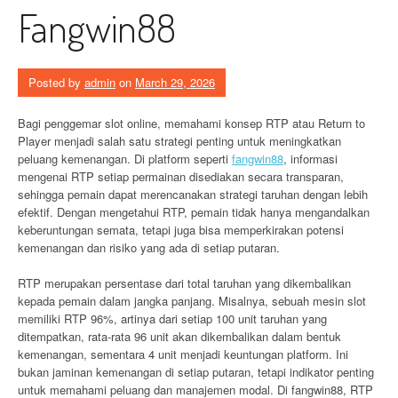
Fangwin88
Posted by
admin
on
March 29, 2026
Bagi penggemar slot online, memahami konsep RTP atau Return to
Player menjadi salah satu strategi penting untuk meningkatkan
peluang kemenangan. Di platform seperti
fangwin88
, informasi
mengenai RTP setiap permainan disediakan secara transparan,
sehingga pemain dapat merencanakan strategi taruhan dengan lebih
efektif. Dengan mengetahui RTP, pemain tidak hanya mengandalkan
keberuntungan semata, tetapi juga bisa memperkirakan potensi
kemenangan dan risiko yang ada di setiap putaran.
RTP merupakan persentase dari total taruhan yang dikembalikan
kepada pemain dalam jangka panjang. Misalnya, sebuah mesin slot
memiliki RTP 96%, artinya dari setiap 100 unit taruhan yang
ditempatkan, rata-rata 96 unit akan dikembalikan dalam bentuk
kemenangan, sementara 4 unit menjadi keuntungan platform. Ini
bukan jaminan kemenangan di setiap putaran, tetapi indikator penting
untuk memahami peluang dan manajemen modal. Di fangwin88, RTP