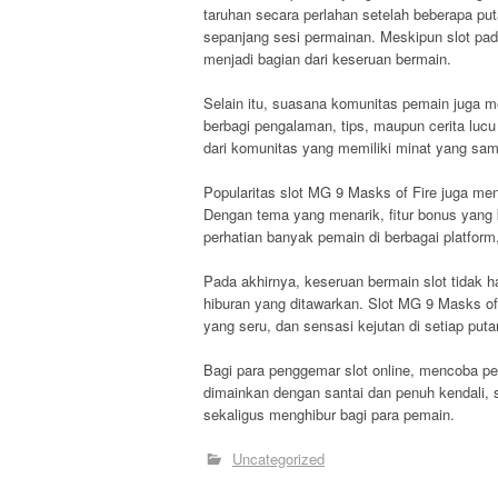
taruhan secara perlahan setelah beberapa p
sepanjang sesi permainan. Meskipun slot pada
menjadi bagian dari keseruan bermain.
Selain itu, suasana komunitas pemain juga m
berbagi pengalaman, tips, maupun cerita luc
dari komunitas yang memiliki minat yang sam
Popularitas slot MG 9 Masks of Fire juga me
Dengan tema yang menarik, fitur bonus yang 
perhatian banyak pemain di berbagai platfor
Pada akhirnya, keseruan bermain slot tidak 
hiburan yang ditawarkan. Slot MG 9 Masks of
yang seru, dan sensasi kejutan di setiap puta
Bagi para penggemar slot online, mencoba pe
dimainkan dengan santai dan penuh kendali, 
sekaligus menghibur bagi para pemain.
Uncategorized