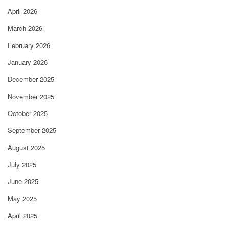
April 2026
March 2026
February 2026
January 2026
December 2025
November 2025
October 2025
September 2025
August 2025
July 2025
June 2025
May 2025
April 2025