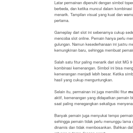
Latar permainan dipenuhi dengan simbol topen
berbeda, dan ketika muncul dalam kombinas
menarik. Tampilan visual yang kuat dan warn
pertama.
Gameplay dari slot ini sebenarnya cukup se
mencoba slot online. Pemain hanya perlu men
gulungan. Namun kesederhanaan ini justru men
kemungkinan baru, sehingga membuat pemain 
Salah satu fitur paling menarik dari slot MG 
kombinasi kemenangan. Simbol ini bisa meng
kemenangan menjadi lebih besar. Ketika simbo
hasil yang cukup menguntungkan.
Selain itu, permainan ini juga memiliki fitur
mu
aktif, kemenangan yang didapatkan pemain bisa
saat paling menegangkan sekaligus menyena
Banyak pemain juga menyukai tempo permaina
sehingga pemain tidak perlu menunggu lama u
dinamis dan tidak membosankan. Bahkan dal