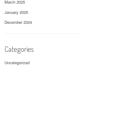
March 2025
January 2025
December 2024
Categories
Uncategorized