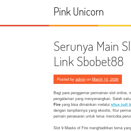
Skip
Pink Unicorn
to
content
Serunya Main Sl
Link Sbobet88
Posted by
admin
on
March 10, 2026
Bagi para penggemar permainan slot online, m
pengalaman yang menyenangkan. Salah satu 
Fire
yang bisa dimainkan melalui
situs judi 
dengan tampilannya yang eksotis, fitur per
pemain penasaran untuk terus mencoba peru
Slot 9 Masks of Fire menghadirkan tema yang 