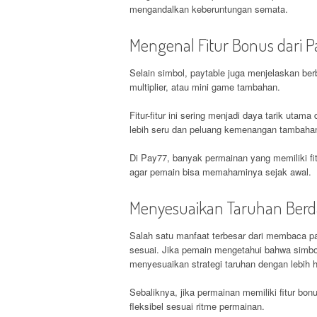
mengandalkan keberuntungan semata.
Mengenal Fitur Bonus dari P
Selain simbol, paytable juga menjelaskan ber
multiplier, atau mini game tambahan.
Fitur-fitur ini sering menjadi daya tarik ut
lebih seru dan peluang kemenangan tambaha
Di
Pay77
, banyak permainan yang memiliki fi
agar pemain bisa memahaminya sejak awal.
Menyesuaikan Taruhan Berd
Salah satu manfaat terbesar dari membaca 
sesuai. Jika pemain mengetahui bahwa simbo
menyesuaikan strategi taruhan dengan lebih ha
Sebaliknya, jika permainan memiliki fitur bo
fleksibel sesuai ritme permainan.