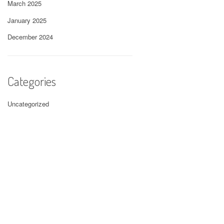
March 2025
January 2025
December 2024
Categories
Uncategorized