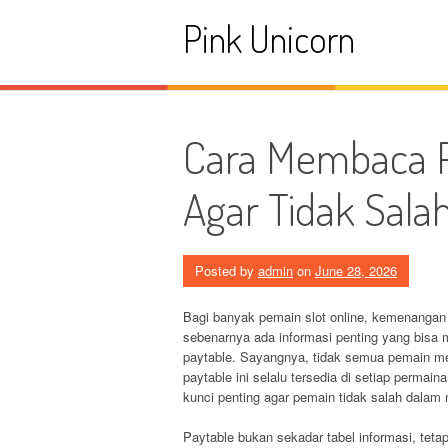
Skip
Pink Unicorn
to
content
Cara Membaca Pa
Agar Tidak Sala
Posted by
admin
on
June 28, 2026
Bagi banyak pemain slot online, kemenangan se
sebenarnya ada informasi penting yang bisa 
paytable. Sayangnya, tidak semua pemain m
paytable ini selalu tersedia di setiap permain
kunci penting agar pemain tidak salah dala
Paytable bukan sekadar tabel informasi, tet