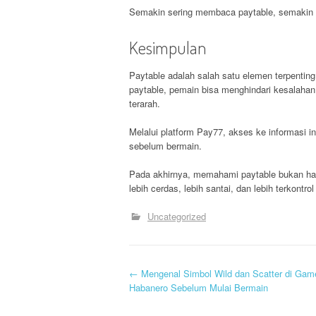
Semakin sering membaca paytable, semakin 
Kesimpulan
Paytable adalah salah satu elemen terpentin
paytable, pemain bisa menghindari kesalaha
terarah.
Melalui platform
Pay77
, akses ke informasi i
sebelum bermain.
Pada akhirnya, memahami paytable bukan hany
lebih cerdas, lebih santai, dan lebih terkontr
Uncategorized
P
←
Mengenal Simbol Wild dan Scatter di Gam
Habanero Sebelum Mulai Bermain
o