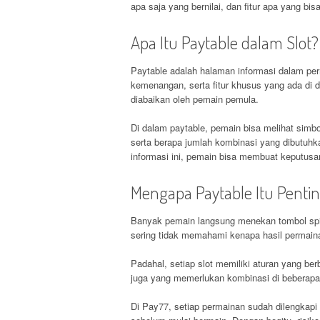
apa saja yang bernilai, dan fitur apa yang 
Apa Itu Paytable dalam Slot?
Paytable adalah halaman informasi dalam per
kemenangan, serta fitur khusus yang ada di d
diabaikan oleh pemain pemula.
Di dalam paytable, pemain bisa melihat simbo
serta berapa jumlah kombinasi yang dibutu
informasi ini, pemain bisa membuat keputusan
Mengapa Paytable Itu Penti
Banyak pemain langsung menekan tombol spi
sering tidak memahami kenapa hasil permaina
Padahal, setiap slot memiliki aturan yang b
juga yang memerlukan kombinasi di beberapa
Di
Pay77
, setiap permainan sudah dilengkap