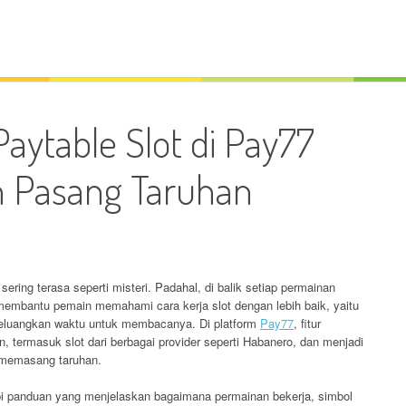
ytable Slot di Pay77
h Pasang Taruhan
ring terasa seperti misteri. Padahal, di balik setiap permainan
membantu pemain memahami cara kerja slot dengan lebih baik, yaitu
eluangkan waktu untuk membacanya. Di platform
Pay77
, fitur
an, termasuk slot dari berbagai provider seperti Habanero, dan menjadi
m memasang taruhan.
api panduan yang menjelaskan bagaimana permainan bekerja, simbol