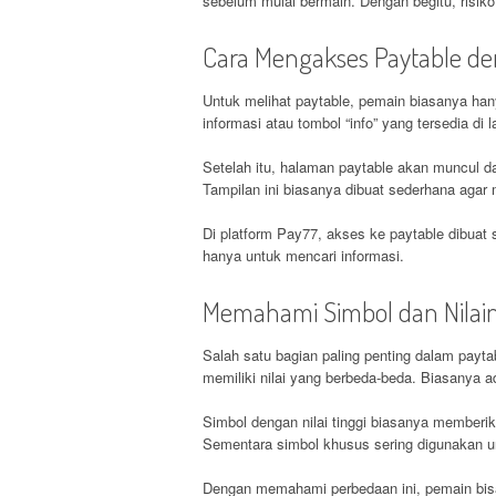
sebelum mulai bermain. Dengan begitu, risiko 
Cara Mengakses Paytable d
Untuk melihat paytable, pemain biasanya hany
informasi atau tombol “info” yang tersedia di l
Setelah itu, halaman paytable akan muncul d
Tampilan ini biasanya dibuat sederhana agar
Di platform
Pay77
, akses ke paytable dibuat 
hanya untuk mencari informasi.
Memahami Simbol dan Nilai
Salah satu bagian paling penting dalam payta
memiliki nilai yang berbeda-beda. Biasanya ad
Simbol dengan nilai tinggi biasanya memberi
Sementara simbol khusus sering digunakan u
Dengan memahami perbedaan ini, pemain bisa