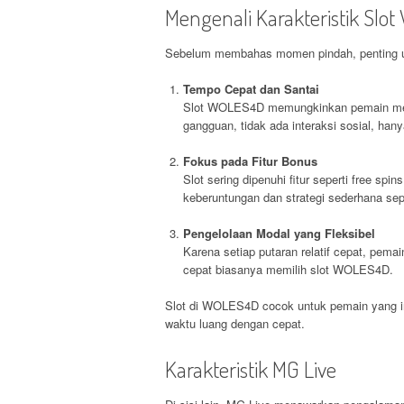
Mengenali Karakteristik Slo
Sebelum membahas momen pindah, penting un
Tempo Cepat dan Santai
Slot WOLES4D memungkinkan pemain mene
gangguan, tidak ada interaksi sosial, han
Fokus pada Fitur Bonus
Slot sering dipenuhi fitur seperti free sp
keberuntungan dan strategi sederhana sep
Pengelolaan Modal yang Fleksibel
Karena setiap putaran relatif cepat, pem
cepat biasanya memilih slot WOLES4D.
Slot di WOLES4D cocok untuk pemain yang ing
waktu luang dengan cepat.
Karakteristik MG Live