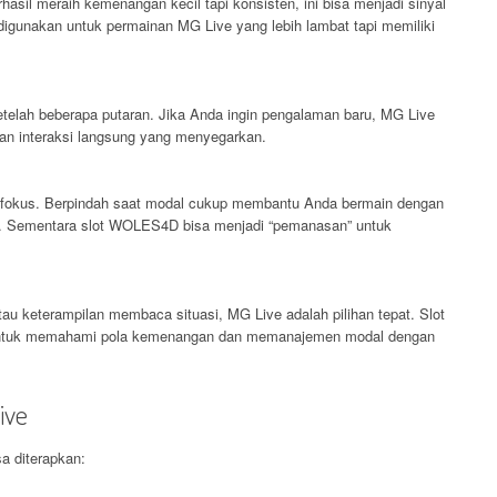
sil meraih kemenangan kecil tapi konsisten, ini bisa menjadi sinyal
 digunakan untuk permainan MG Live yang lebih lambat tapi memiliki
telah beberapa putaran. Jika Anda ingin pengalaman baru, MG Live
an interaksi langsung yang menyegarkan.
h fokus. Berpindah saat modal cukup membantu Anda bermain dengan
uru. Sementara slot WOLES4D bisa menjadi “pemanasan” untuk
atau keterampilan membaca situasi, MG Live adalah pilihan tepat. Slot
ntuk memahami pola kemenangan dan memanajemen modal dengan
ive
sa diterapkan: