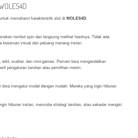
t WOLES4D
tuk memahami karakteristik slot di
WOLES4D
:
kan tombol spin dan langsung melihat hasilnya. Tidak ada
ya keseruan visual dan peluang menang instan.
ins, wild, scatter, dan mini-games. Pemain bisa mengandalkan
erti pengaturan taruhan atau pemilihan mesin.
ain bisa mengatur modal dengan mudah. Mereka yang ingin hiburan
in hiburan instan, mencoba strategi taruhan, atau sekadar mengisi