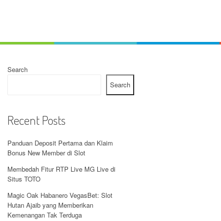
Search
Search
Recent Posts
Panduan Deposit Pertama dan Klaim
Bonus New Member di Slot
Membedah Fitur RTP Live MG Live di
Situs TOTO
Magic Oak Habanero VegasBet: Slot
Hutan Ajaib yang Memberikan
Kemenangan Tak Terduga