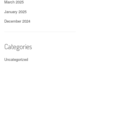
March 2025
January 2025
December 2024
Categories
Uncategorized