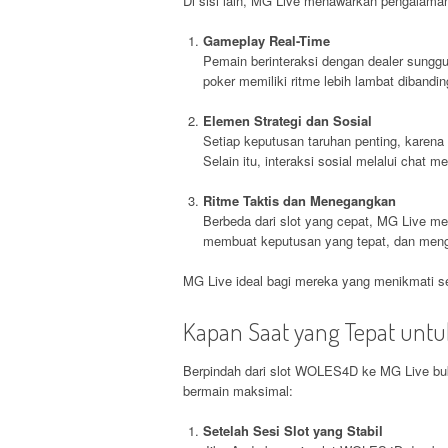
Di sisi lain, MG Live menawarkan pengalama
Gameplay Real-Time
Pemain berinteraksi dengan dealer sungguh
poker memiliki ritme lebih lambat dibanding
Elemen Strategi dan Sosial
Setiap keputusan taruhan penting, karena h
Selain itu, interaksi sosial melalui chat
Ritme Taktis dan Menegangkan
Berbeda dari slot yang cepat, MG Live m
membuat keputusan yang tepat, dan menge
MG Live ideal bagi mereka yang menikmati sen
Kapan Saat yang Tepat untu
Berpindah dari slot WOLES4D ke MG Live bu
bermain maksimal:
Setelah Sesi Slot yang Stabil