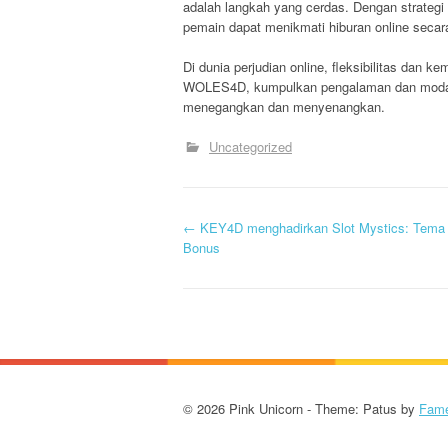
adalah langkah yang cerdas. Dengan strategi
pemain dapat menikmati hiburan online seca
Di dunia perjudian online, fleksibilitas dan
WOLES4D, kumpulkan pengalaman dan modal, 
menegangkan dan menyenangkan.
Uncategorized
P
←
KEY4D menghadirkan Slot Mystics: Tema 
Bonus
o
s
t
n
© 2026 Pink Unicorn - Theme: Patus by
Fam