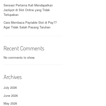
Sensasi Pertama Kali Mendapatkan
Jackpot di Slot Online yang Tidak
Terlupakan
Cara Membaca Paytable Slot di Pay77
Agar Tidak Salah Pasang Taruhan
Recent Comments
No comments to show.
Archives
July 2026
June 2026
May 2026