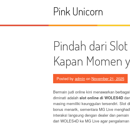
Skip
Pink Unicorn
to
content
Pindah dari Slo
Kapan Momen y
Posted by
admin
on
November 21, 2025
Bermain judi online kini menawarkan berbagai
diminati adalah
slot online di WOLES4D
dan
masing memiliki keunggulan tersendiri. Slot d
bonus menarik, sementara MG Live menghadir
interaksi langsung dengan dealer dan pemain
dari WOLES4D ke MG Live agar pengalaman b