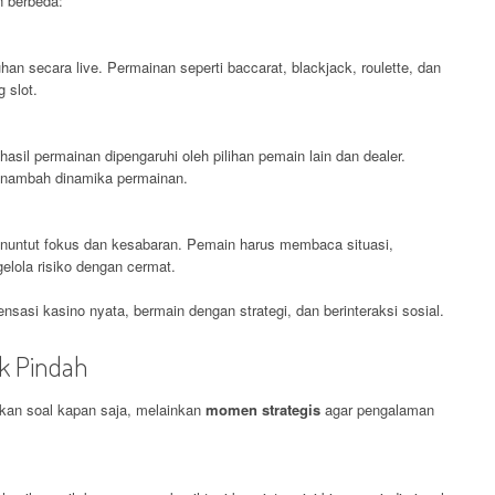
n berbeda:
an secara live. Permainan seperti baccarat, blackjack, roulette, dan
 slot.
asil permainan dipengaruhi oleh pilihan pemain lain dan dealer.
 menambah dinamika permainan.
enuntut fokus dan kesabaran. Pemain harus membaca situasi,
lola risiko dengan cermat.
sasi kasino nyata, bermain dengan strategi, dan berinteraksi sosial.
k Pindah
kan soal kapan saja, melainkan
momen strategis
agar pengalaman