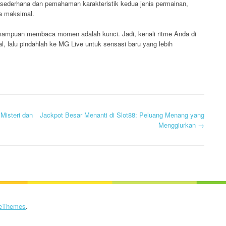
 sederhana dan pemahaman karakteristik kedua jenis permainan,
ra maksimal.
 kemampuan membaca momen adalah kunci. Jadi, kenali ritme Anda di
lalu pindahlah ke MG Live untuk sensasi baru yang lebih
Misteri dan
Jackpot Besar Menanti di Slot88: Peluang Menang yang
Menggiurkan
→
eThemes
.