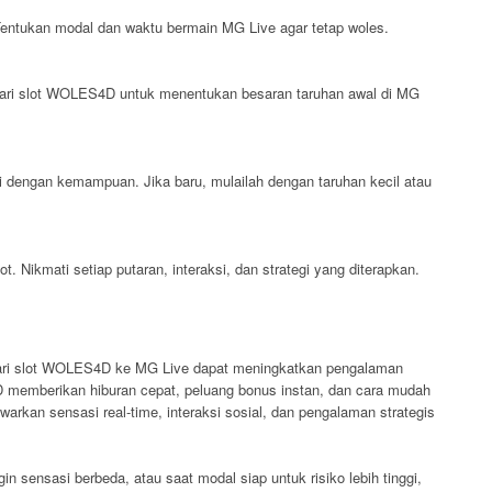
 Tentukan modal dan waktu bermain MG Live agar tetap woles.
ri slot WOLES4D untuk menentukan besaran taruhan awal di MG
i dengan kemampuan. Jika baru, mulailah dengan taruhan kecil atau
. Nikmati setiap putaran, interaksi, dan strategi yang diterapkan.
ari slot WOLES4D ke MG Live dapat meningkatkan pengalaman
memberikan hiburan cepat, peluang bonus instan, dan cara mudah
rkan sensasi real-time, interaksi sosial, dan pengalaman strategis
ngin sensasi berbeda, atau saat modal siap untuk risiko lebih tinggi,